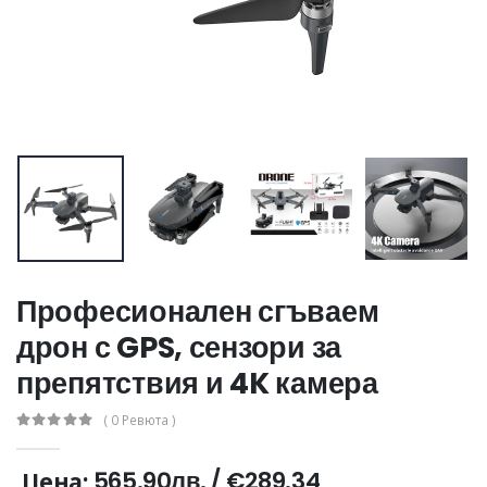
Професионален сгъваем
дрон с GPS, сензори за
препятствия и 4K камера
( 0 Ревюта )
565.90лв.
/
€289.34
Цена: