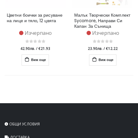
Цветни боички за рисуване
Малък Творчески Комплект
на лице и тяло, 12 цвята
Sycomore, Направи Си
Капан За Сънища
Изчерпано
Изчерпано
42.90лв.
/
€21.93
23.90лв.
/
€12.22
Виж още
Виж още
ОБЩИ УСЛОВИЯ
ДОСТАВКА