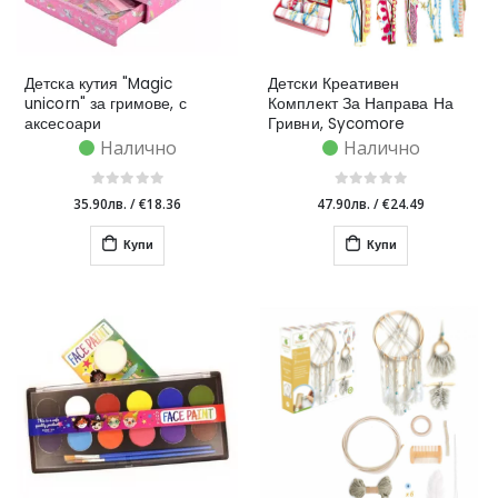
Детска кутия "Magic
Детски Креативен
unicorn" за гримове, с
Комплект За Направа На
аксесоари
Гривни, Sycomore
Налично
Налично
35.90лв.
/
€18.36
47.90лв.
/
€24.49
Купи
Купи