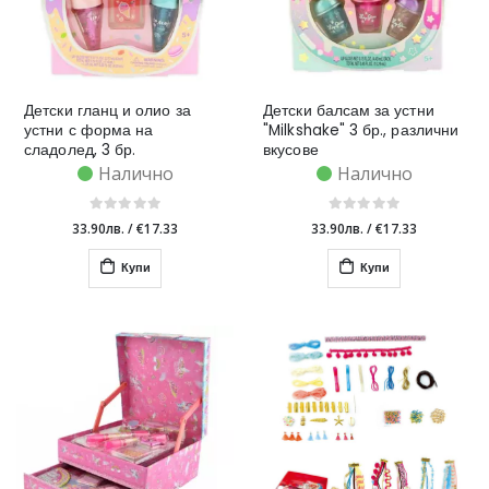
Детски гланц и олио за
Детски балсам за устни
устни с форма на
"Milkshake" 3 бр., различни
сладолед, 3 бр.
вкусове
Налично
Налично
33.90лв.
/
€17.33
33.90лв.
/
€17.33
Купи
Купи