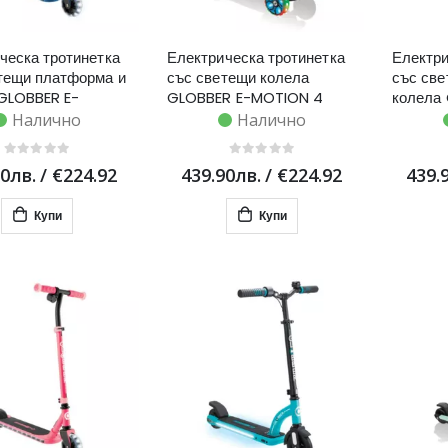
ческа тротинетка
Електрическа тротинетка
Електри
тещи платформа и
със светещи колела
със све
GLOBBER E-
GLOBBER E-MOTION 4
колела
6 - синя
PLUS за деца над 6 години
MOTION
Налично
Налично
- светло синя
зелена
90лв.
/
€224.92
439.90лв.
/
€224.92
439.
Купи
Купи