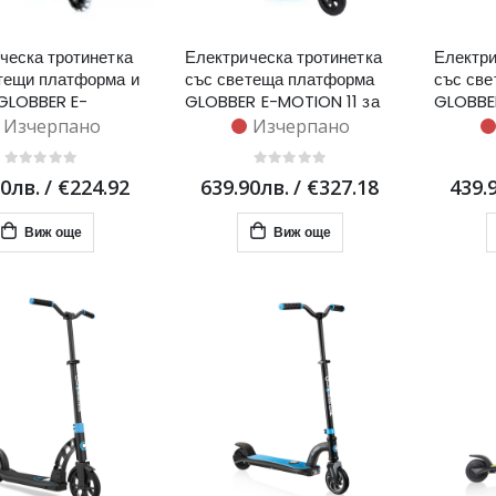
ческа тротинетка
Електрическа тротинетка
Електри
тещи платформа и
със светеща платформа
със све
GLOBBER E-
GLOBBER E-MOTION 11 за
GLOBBE
6 - розова
деца над 8 години -
PLUS за
Изчерпано
Изчерпано
синьо-зелена
- менто
90лв.
/
€224.92
639.90лв.
/
€327.18
439.
Виж още
Виж още