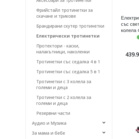
Аксесоари за тротинетки
Фрийстайл тротинетки за
скачане и трикове
Електри
със све
Брандирани скутер тротинетки
колела 
Електрически тротинетки
MOTION 
Протектори - каски,
налакътници, наколенки
439.
Тротинетки със седалка 4 в 1
Тротинетки със седалка 5 в 1
Тротинетки с 3 колела за
големи и деца
Тротинетки с 2 колела за
големи и деца
Резервни части
Аудио и Музика
За мама и бебе