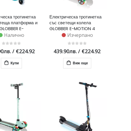
ческа тротинетка
Електрическа тротинетка
теща платформа и
със светещи колела
 GLOBBER E-
GLOBBER E-MOTION 4
 6 - изумрудено
PLUS за деца над 6 години
Налично
Изчерпано
- пастелно розова
90лв.
/
€224.92
439.90лв.
/
€224.92
Купи
Виж още