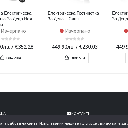
а Електрическа
Електрическа Тротинетка
Електри
тка За Деца Над
За Деца - Синя
За Деца
ни
Изчерпано
Изчерпано
00лв.
/
€352.28
449.90лв.
/
€230.03
449.
Виж още
Виж още
ВКА
КОНТАКТИ
ата работа на сайта. Използвайки нашите услуги, се съгласявате да