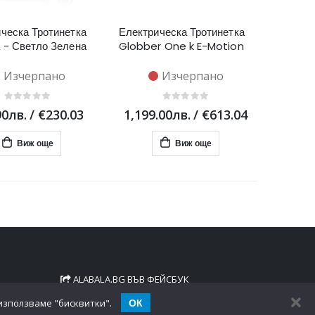
ческа Тротинетка
Електрическа Тротинетка
 - Светло Зелена
Globber One k E-Motion
Изчерпано
Изчерпано
90лв.
/
€230.03
1,199.00лв.
/
€613.04
Виж още
Виж още
ALABALA.BG ВЪВ ФЕЙСБУК
ОК
 използваме "бисквитки".