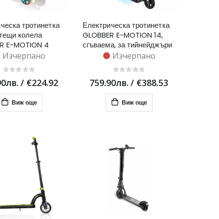
ческа тротинетка
Електрическа тротинетка
тещи колела
GLOBBER E-MOTION 14,
R E-MOTION 4
сгъваема, за тийнейджъри
 деца над 6 години
- светло синя
Изчерпано
Изчерпано
во зелена
90лв.
/
€224.92
759.90лв.
/
€388.53
Виж още
Виж още