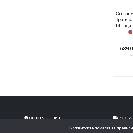
Сгъваем
Тротине
14 Годи
689.
ОБЩИ УСЛОВИЯ
ДОСТА
Бисквитките помагат за правилн