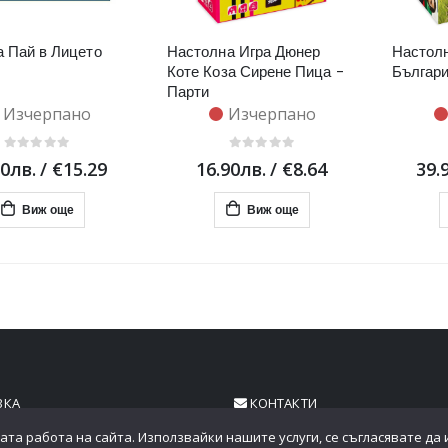
а Пай в Лицето
Настолна Игра Дюнер
Настолн
Коте Коза Сирене Пица -
Българи
Парти
Изчерпано
Изчерпано
90лв.
/
€15.29
16.90лв.
/
€8.64
39.
Виж още
Виж още
ВКА
КОНТАКТИ
ата работа на сайта. Използвайки нашите услуги, се съгласявате да