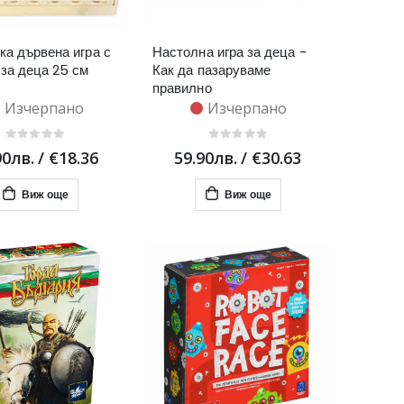
ка дървена игра с
Настолна игра за деца -
 за деца 25 см
Как да пазаруваме
правилно
Изчерпано
Изчерпано
90лв.
/
€18.36
59.90лв.
/
€30.63
Виж още
Виж още