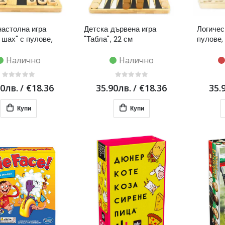
настолна игра
Детска дървена игра
Логичес
 шах" с пулове,
"Табла", 22 см
пулове,
Налично
Налично
90лв.
/
€18.36
35.90лв.
/
€18.36
35.
Купи
Купи