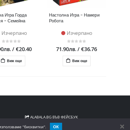
а Игра Горда
Настолна Игра - Намери
я - Семейна
Робота
Изчерпано
Изчерпано
90лв.
/
€20.40
71.90лв.
/
€36.76
Виж още
Виж още
ALABALA.BG ВЪВ ФЕЙСБУК
ОК
 използваме "бисквитки".