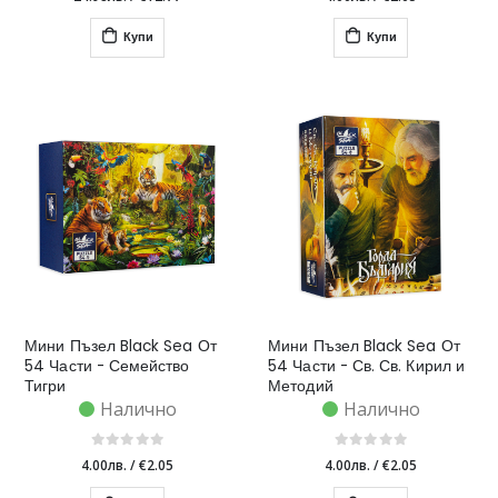
Купи
Купи
Мини Пъзел Black Sea От
Мини Пъзел Black Sea От
54 Части - Семейство
54 Части - Св. Св. Кирил и
Тигри
Методий
Налично
Налично
4.00лв.
/
€2.05
4.00лв.
/
€2.05