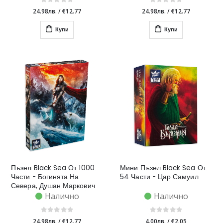
24.98лв.
/
€12.77
24.98лв.
/
€12.77
Купи
Купи
Пъзел Black Sea От 1000
Мини Пъзел Black Sea От
Части - Богинята На
54 Части - Цар Самуил
Севера, Душан Маркович
Налично
Налично
24.98лв.
/
€12.77
4.00лв.
/
€2.05