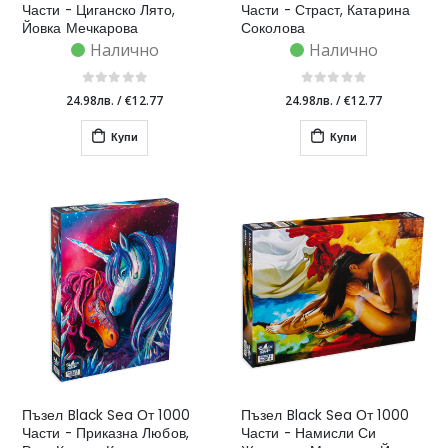
Части - Циганско Лято,
Части - Страст, Катарина
Йовка Мечкарова
Соколова
Налично
Налично
24.98лв.
/
€12.77
24.98лв.
/
€12.77
Купи
Купи
Пъзел Black Sea От 1000
Пъзел Black Sea От 1000
Части - Приказна Любов,
Части - Намисли Си