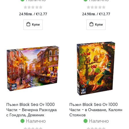
24.98лв.
/
€12.77
24.98лв.
/
€12.77
Купи
Купи
Пъзел Black Sea От 1000
Пъзел Black Sea От 1000
Части - Вечерна Разходка
Части - в Очакване, Калоян
с Гондола, Доминик
Стоянов
Дейвисън
Налично
Налично