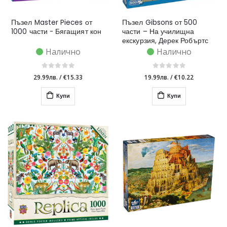
Пъзел Master Pieces от
Пъзел Gibsons от 500
1000 части - Бягащият кон
части – На училищна
екскурзия, Дерек Робъртс
Налично
Налично
29.99лв.
/
€15.33
19.99лв.
/
€10.22
Купи
Купи