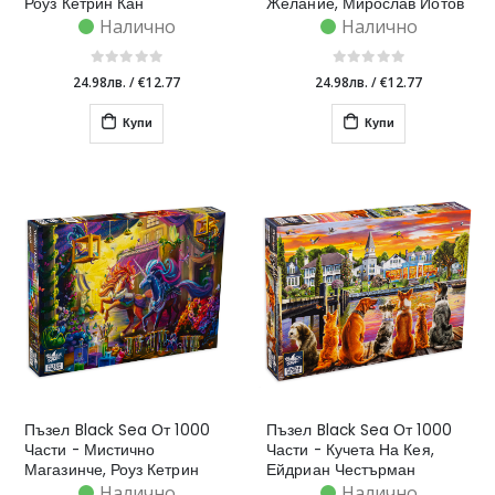
Роуз Кетрин Кан
Желание, Мирослав Йотов
Налично
Налично
24.98лв.
/
€12.77
24.98лв.
/
€12.77
Купи
Купи
Пъзел Black Sea От 1000
Пъзел Black Sea От 1000
Части - Мистично
Части - Кучета На Кея,
Магазинче, Роуз Кетрин
Ейдриан Честърман
Кан
Налично
Налично