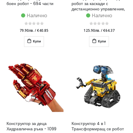
боен робот - 694 части
робот за каскади с
дистанционно управление,
син - 398 части
Налично
Налично
79.90лв.
/
€40.85
125.90лв.
/
€64.37
Купи
Купи
Конструктор за деца
Конструктор 4 в 1
Хидравлична ръка - 1099
Трансформиращ се робот