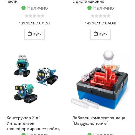
части
с дистанционно
управление - 560 части
Налично
Налично
139.90лв.
/
€71.53
145.90лв.
/
€74.60
Купи
Купи
Конструктор 3 в 1
Забавен комплект за деца
Интелигентен
"Въздушно топче"
трансформиращ се робот,
RC - 494 части