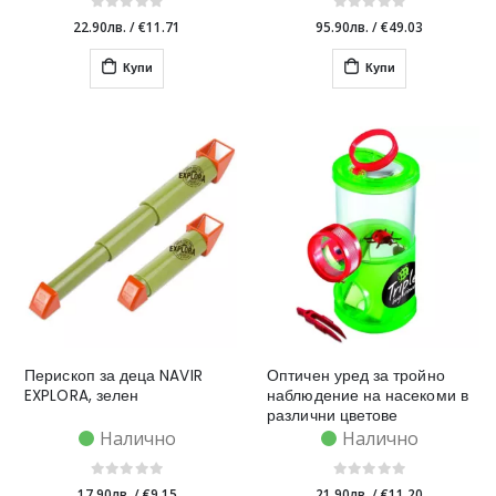
22.90лв.
/
€11.71
95.90лв.
/
€49.03
Купи
Купи
Перископ за деца NAVIR
Оптичен уред за тройно
EXPLORA, зелен
наблюдение на насекоми в
различни цветове
Налично
Налично
17.90лв.
/
€9.15
21.90лв.
/
€11.20