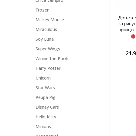
Chica vampiro
Frozen
Детско 
Mickey Mouse
за рису
принцес
Miraculous
Soy Luna
Super Wings
21.
Winnie the Pooh
Harry Potter
Unicorn
Star Wars
Peppa Pig
Disney Cars
Hello Kitty
Minions