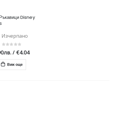
Ръкавици Disney
s
Изчерпано
90лв.
/
€4.04
Виж още