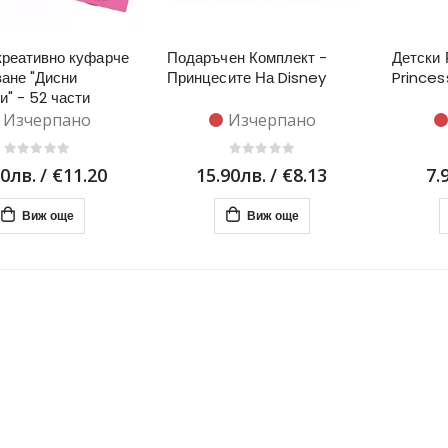
креативно куфарче
Подаръчен Комплект -
Детски 
ване "Дисни
Принцесите На Disney
Princes
и" - 52 части
Изчерпано
Изчерпано
90лв.
/
€11.20
15.90лв.
/
€8.13
7.
Виж още
Виж още