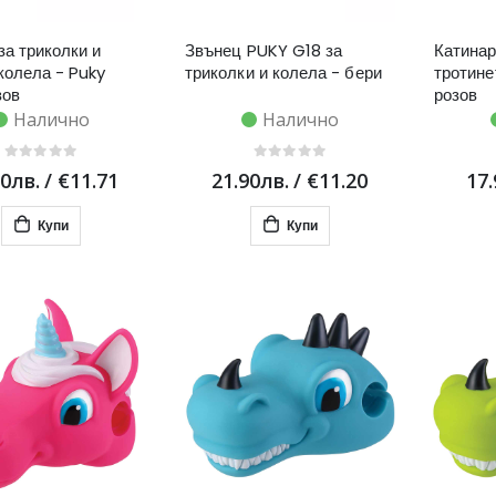
за триколки и
Звънец PUKY G18 за
Катинар
колела - Puky
триколки и колела - бери
тротине
зов
розов
Налично
Налично
90лв.
/
€11.71
21.90лв.
/
€11.20
17.
Купи
Купи