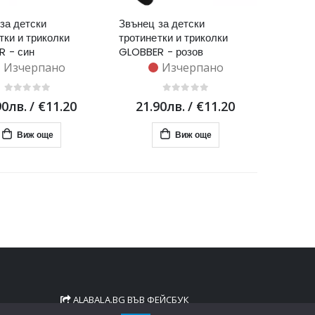
за детски
Звънец за детски
тки и триколки
тротинетки и триколки
R - син
GLOBBER - розов
Изчерпано
Изчерпано
90лв.
/
€11.20
21.90лв.
/
€11.20
Виж още
Виж още
ALABALA.BG ВЪВ ФЕЙСБУК