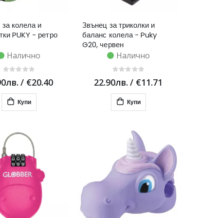
 за колела и
Звънец за триколки и
тки PUKY - ретро
баланс колела - Puky
G20, червен
Налично
Налично
90лв.
/
€20.40
22.90лв.
/
€11.71
Купи
Купи