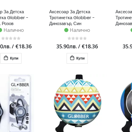
р За Детска
Аксесоар За Детска
Аксесоа
тка Globber -
Тротинетка Globber -
Тротине
, Розов
Динозавър, Син
Динозав
Налично
Налично
90лв.
/
€18.36
35.90лв.
/
€18.36
35.
Купи
Купи