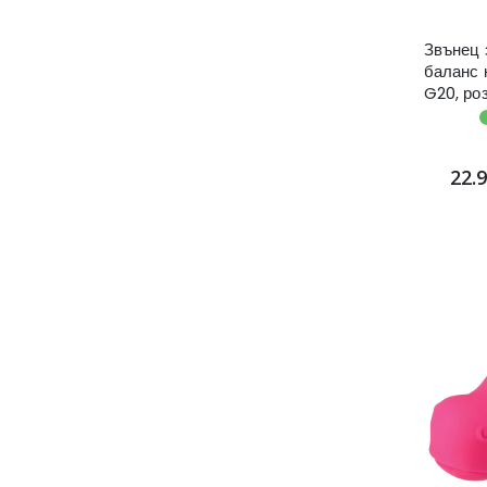
Звънец 
баланс 
G20, ро
22.