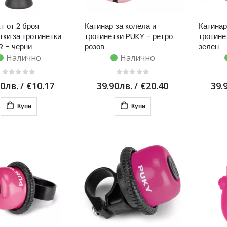
т от 2 броя
Катинар за колела и
Катинар
тки за тротинетки
тротинетки PUKY - ретро
тротине
 - черни
розов
зелен
Налично
Налично
90лв.
/
€10.17
39.90лв.
/
€20.40
39.
Купи
Купи