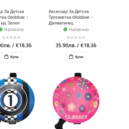
р За Детска
Аксесоар За Детска
тка Globber -
Тротинетка Globber -
ър, Зелен
Далматинец
Налично
Налично
90лв.
/
€18.36
35.90лв.
/
€18.36
Купи
Купи