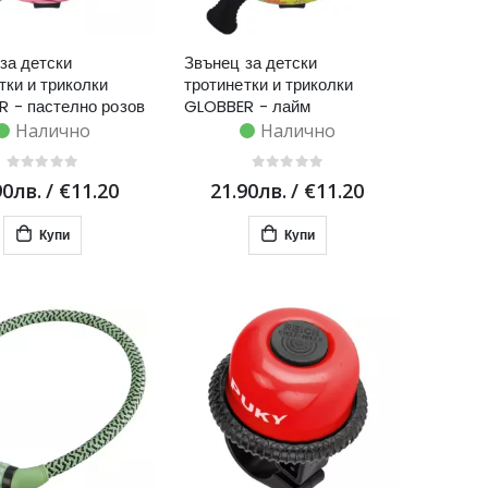
за детски
Звънец за детски
тки и триколки
тротинетки и триколки
 - пастелно розов
GLOBBER - лайм
Налично
Налично
90лв.
/
€11.20
21.90лв.
/
€11.20
Купи
Купи