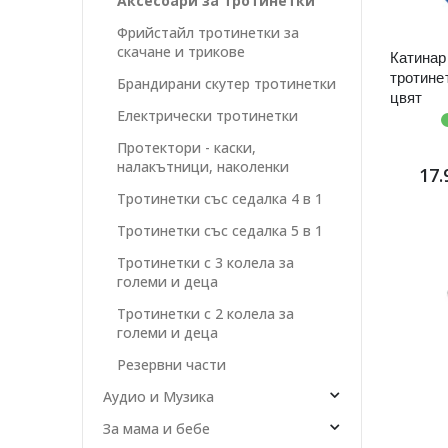
Аксесоари за тротинетки
Фрийстайл тротинетки за
скачане и трикове
Катинар
тротине
Брандирани скутер тротинетки
цвят
Електрически тротинетки
Протектори - каски,
налакътници, наколенки
17.
Тротинетки със седалка 4 в 1
Тротинетки със седалка 5 в 1
Тротинетки с 3 колела за
големи и деца
Тротинетки с 2 колела за
големи и деца
Резервни части
Аудио и Музика
За мама и бебе