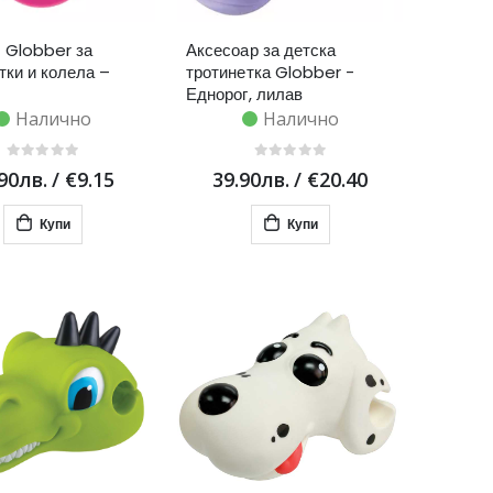
 Globber за
Аксесоар за детска
тки и колела –
тротинетка Globber -
Еднорог, лилав
Налично
Налично
90лв.
/
€9.15
39.90лв.
/
€20.40
Купи
Купи