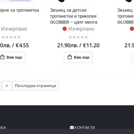
ерче за тротинетка
Звънец за детски
Звънец 
тротинетки и триколки
тротине
GLOBBER - цвят мента
GLOBBE
Изчерпано
Изчерпано
90лв.
/
€4.55
21.90лв.
/
€11.20
21.
Виж още
Виж още
»
Последна страница
ВКА
КОНТАКТИ