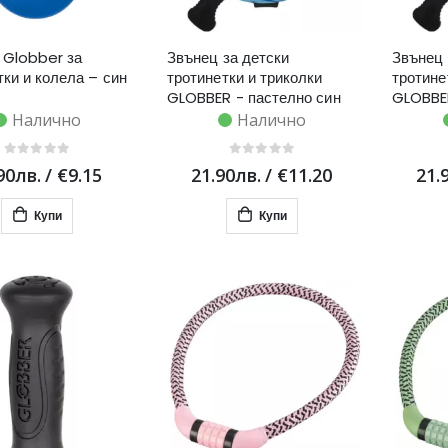
 Globber за
Звънец за детски
Звънец 
тки и колела – син
тротинетки и триколки
тротине
GLOBBER - пастелно син
GLOBBER
Налично
Налично
90лв.
/
€9.15
21.90лв.
/
€11.20
21.
Купи
Купи