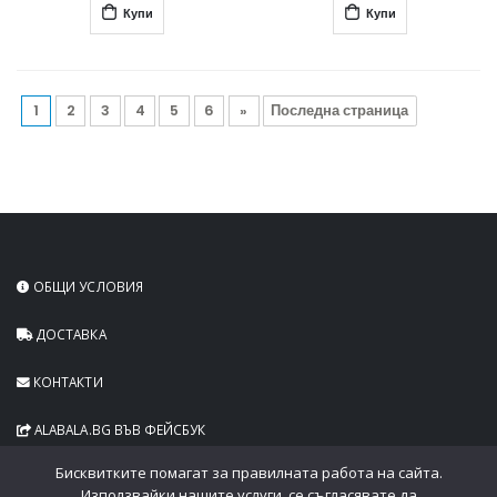
Купи
Купи
1
2
3
4
5
6
»
Последна страница
ОБЩИ УСЛОВИЯ
ДОСТАВКА
КОНТАКТИ
ALABALA.BG ВЪВ ФЕЙСБУК
Бисквитките помагат за правилната работа на сайта.
Използвайки нашите услуги, се съгласявате да