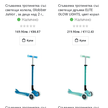
Сгъваема тротинетка със
Сгъваема тротинетка със
светещи колела, Globber
светещи дръжки ELITE
Junior , за деца над 2 г.,
GLOW LIGHTS, цвят корал
мента
Налично
Налично
169.90лв.
/
€86.87
219.90лв.
/
€112.43
Купи
Купи
Сгъваема тротинетка със
Сгъваема тротинетка със