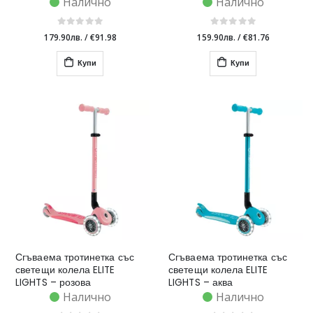
цвят
Налично
Налично
179.90лв.
/
€91.98
159.90лв.
/
€81.76
Купи
Купи
Сгъваема тротинетка със
Сгъваема тротинетка със
светещи колела ELITE
светещи колела ELITE
LIGHTS – розова
LIGHTS – аква
Налично
Налично