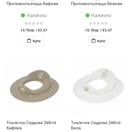
Противохлъзгаща Кафява
Противохлъзгаща Бежова
Налично
Налично
10.70лв.
/
€5.47
10.70лв.
/
€5.47
Купи
Купи
Тоалетна Седалка Zebra
Тоалетна Седалка Zebra
Кафява
Бяла