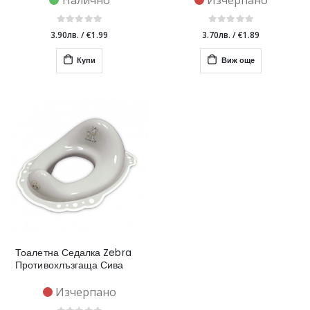
Налично
Изчерпано
3.90лв.
/
€1.99
3.70лв.
/
€1.89
Купи
Виж още
Тоалетна Седалка Zebra
Противохлъзгаща Сива
Изчерпано