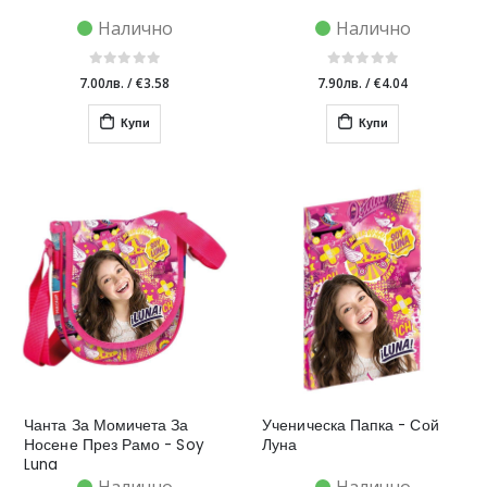
Налично
Налично
7.00лв.
/
€3.58
7.90лв.
/
€4.04
Купи
Купи
Чанта За Момичета За
Ученическа Папка - Сой
Носене През Рамо - Soy
Луна
Luna