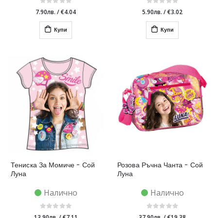
7.90лв.
/
€4.04
5.90лв.
/
€3.02
Купи
Купи
Тениска За Момиче - Сой
Розова Ръчна Чанта - Сой
Луна
Луна
Налично
Налично
13.90лв.
/
€7.11
37.90лв.
/
€19.38