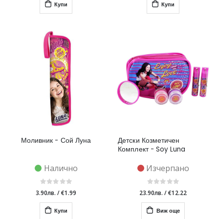
Купи
Купи
Моливник - Сой Луна
Детски Козметичен
Комплект - Soy Luna
Налично
Изчерпано
3.90лв.
/
€1.99
23.90лв.
/
€12.22
Купи
Виж още