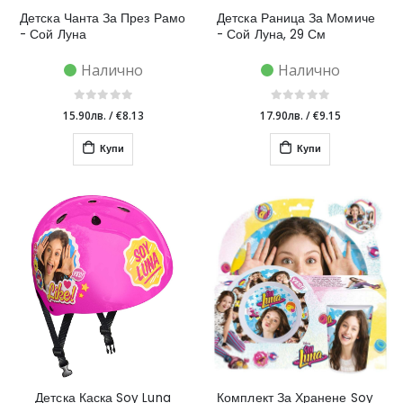
Детска Чанта За През Рамо
Детска Раница За Момиче
- Сой Луна
- Сой Луна, 29 См
Налично
Налично
15.90лв.
/
€8.13
17.90лв.
/
€9.15
Купи
Купи
Детска Каска Soy Luna
Комплект За Хранене Soy