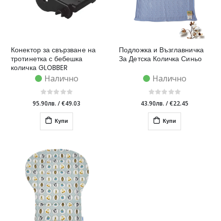
Конектор за свързване на
Подложка и Възглавничка
тротинетка с бебешка
За Детска Количка Синьо
количка GLOBBER
Налично
Налично
95.90лв.
/
€49.03
43.90лв.
/
€22.45
Купи
Купи