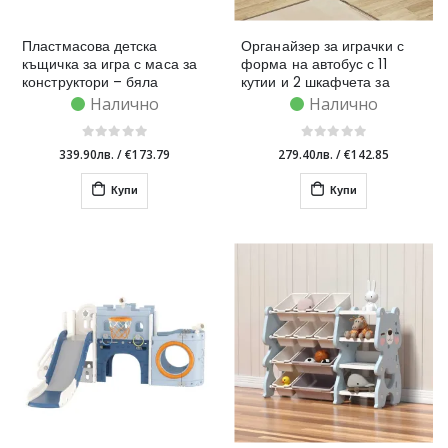
Пластмасова детска
Органайзер за играчки с
къщичка за игра с маса за
форма на автобус с 11
конструктори – бяла
кутии и 2 шкафчета за
съхранение
Налично
Налично
339.90лв.
/
€173.79
279.40лв.
/
€142.85
Купи
Купи