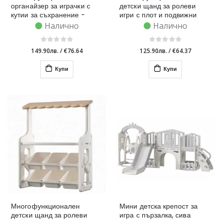
органайзер за играчки с
детски щанд за ролеви
кутии за съхранение -
игри с плот и подвижни
розово мече
кутии за съхранение, сив
Налично
Налично
149.90лв.
/
€76.64
125.90лв.
/
€64.37
Купи
Купи
Многофункционален
Мини детска крепост за
детски щанд за ролеви
игра с пързалка, сива