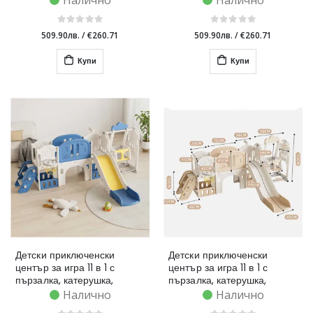
Налично
Налично
509.90лв.
/
€260.71
509.90лв.
/
€260.71
Купи
Купи
Детски приключенски
Детски приключенски
център за игра 11 в 1 с
център за игра 11 в 1 с
пързалка, катерушка,
пързалка, катерушка,
люлка и баскет кош - син
люлка и баскет кош -
Налично
Налично
кафяв