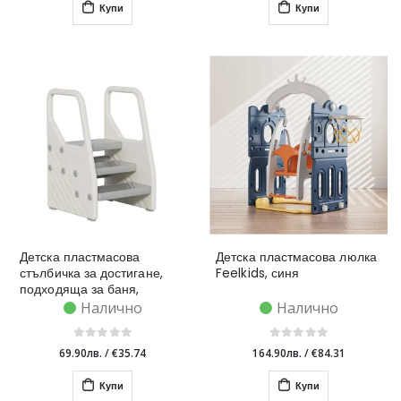
Купи
Купи
Детска пластмасова
Детска пластмасова люлка
стълбичка за достигане,
Feelkids, синя
подходяща за баня,
тоалетна и кухня
Налично
Налично
69.90лв.
/
€35.74
164.90лв.
/
€84.31
Купи
Купи