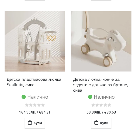
Детска пластмасова люлка
Детска люлка-конче за
Feelkids, сива
яздене с дръжка за бутане,
сива
Налично
Налично
164.90лв.
/
€84.31
59.90лв.
/
€30.63
Купи
Купи