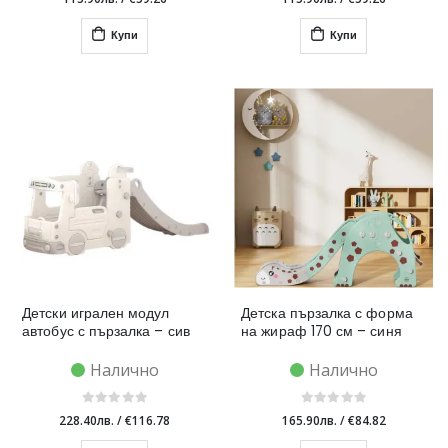
Купи
Купи
Детски игрален модул
Детска пързалка с форма
автобус с пързалка – сив
на жираф 170 см – синя
Налично
Налично
228.40лв.
/
€116.78
165.90лв.
/
€84.82