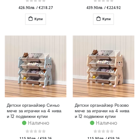
426.90лв.
/
€218.27
439.90лв.
/
€224.92
Купи
Купи
Детски органайзер Синьо
Детски органайзер Розово
мече за играчки на 4 нива
мече за играчки на 4 нива
и 12 подвижни кутии
и 12 подвижни кутии
Налично
Налично
115.90лв.
/
€59.26
115.90лв.
/
€59.26