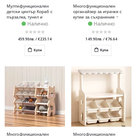
Мултифункционален
Многофункционален
детски център Кораб с
органайзер за играчки с
пързалка, тунел и
кутии за съхранение -
баскетболен кош - син
синьо мече
Налично
Налично
459.90лв.
/
€235.14
149.90лв.
/
€76.64
Купи
Купи
Многофункционален
Многофункционален