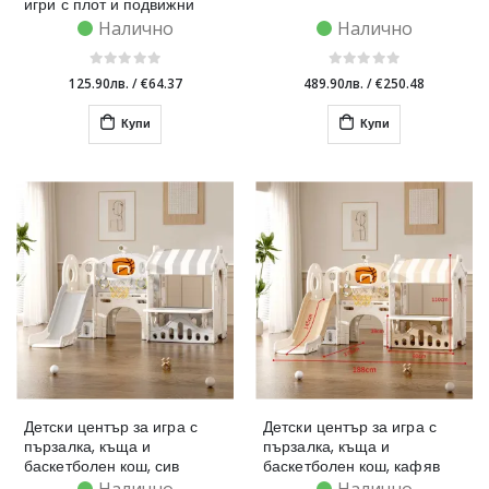
игри с плот и подвижни
кутии за съхранение,
Налично
Налично
кафяв
125.90лв.
/
€64.37
489.90лв.
/
€250.48
Купи
Купи
Детски център за игра с
Детски център за игра с
пързалка, къща и
пързалка, къща и
баскетболен кош, сив
баскетболен кош, кафяв