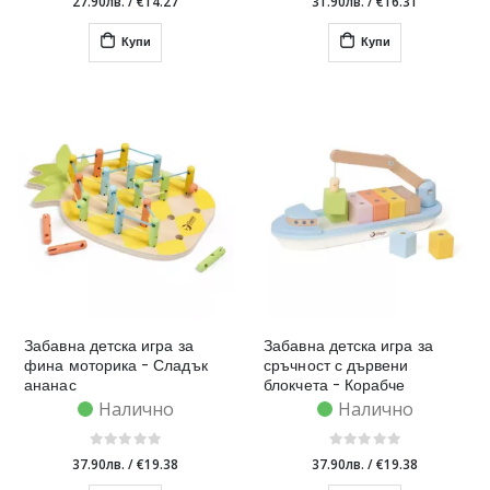
27.90лв.
/
€14.27
31.90лв.
/
€16.31
Купи
Купи
Забавна детска игра за
Забавна детска игра за
фина моторика - Сладък
сръчност с дървени
ананас
блокчета - Корабче
Налично
Налично
37.90лв.
/
€19.38
37.90лв.
/
€19.38