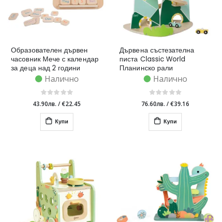
Образователен дървен
Дървена състезателна
часовник Мече с календар
писта Classic World
за деца над 2 години
Планинско рали
Налично
Налично
43.90лв.
/
€22.45
76.60лв.
/
€39.16
Купи
Купи