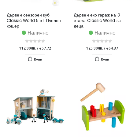
Дървен сензорен куб
Дървен еко гараж на 3
Classic World 5 в 1 Пчелен
етажа Classic World за
кошер
деца
Налично
Налично
112.90лв.
/
€57.72
125.90лв.
/
€64.37
Купи
Купи