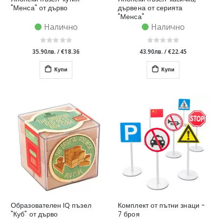
"Менса" от дърво
дървена от серията
"Менса"
Налично
Налично
35.90лв.
/
€18.36
43.90лв.
/
€22.45
Купи
Купи
Образователен IQ пъзел
Комплект от пътни знаци -
"Куб" от дърво
7 броя