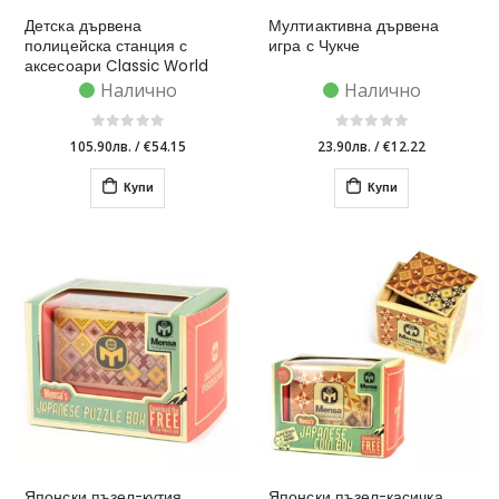
Детска дървена
Мултиактивна дървена
полицейска станция с
игра с Чукче
аксесоари Classic World
Налично
Налично
105.90лв.
/
€54.15
23.90лв.
/
€12.22
Купи
Купи
Японски пъзел-кутия
Японски пъзел-касичка,