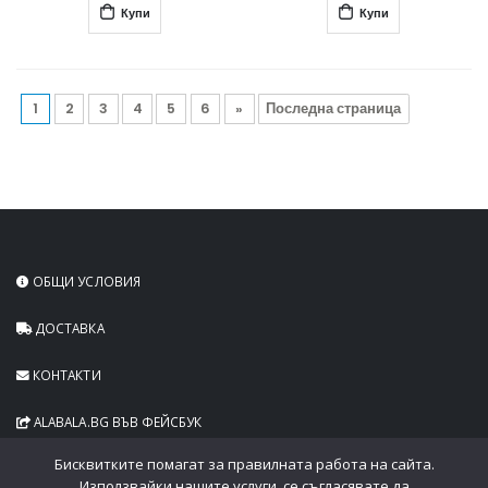
Купи
Купи
1
2
3
4
5
6
»
Последна страница
ОБЩИ УСЛОВИЯ
ДОСТАВКА
КОНТАКТИ
ALABALA.BG ВЪВ ФЕЙСБУК
Бисквитките помагат за правилната работа на сайта.
Използвайки нашите услуги, се съгласявате да