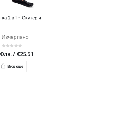
тка 2 в 1 - Скутер и
Изчерпано
90лв.
/
€25.51
Виж още