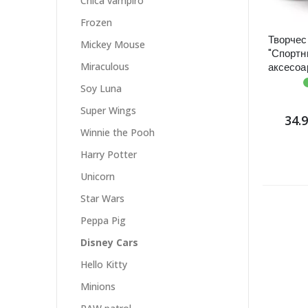
Chica vampiro
Frozen
Творчес
Mickey Mouse
"Спортн
аксесоа
Miraculous
5 печат
Soy Luna
Super Wings
34.
Winnie the Pooh
Harry Potter
Unicorn
Star Wars
Peppa Pig
Disney Cars
Hello Kitty
Minions