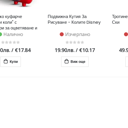
ко куфарче
Подвижна Кутия За
Тротине
и коли" с
Рисуване - Колите Disney
Ски
ри за оцветяване и
а
Налично
Изчерпано
90лв.
/
€17.84
19.90лв.
/
€10.17
49.
Купи
Виж още