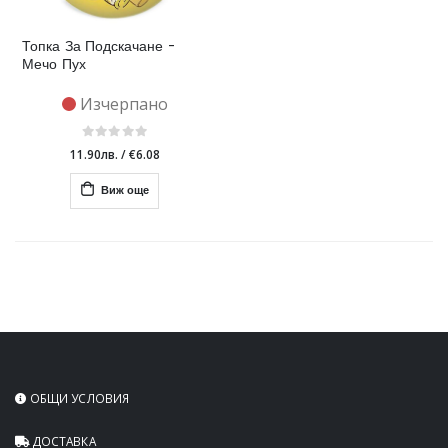
Топка За Подскачане -
Мечо Пух
Изчерпано
11.90лв.
/
€6.08
Виж още
ОБЩИ УСЛОВИЯ
ДОСТАВКА