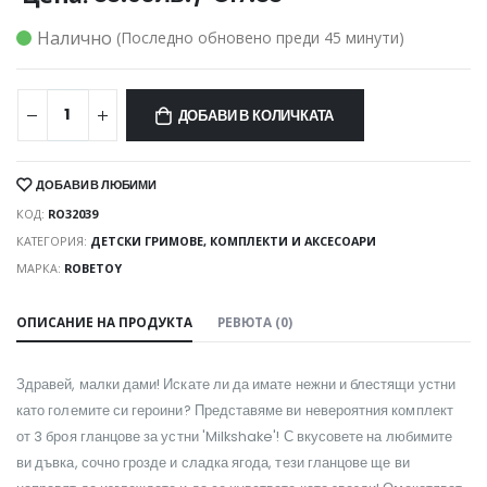
Налично
(Последно обновено преди 45 минути)
ДОБАВИ В КОЛИЧКАТА
ДОБАВИ В ЛЮБИМИ
КОД:
RO32039
КАТЕГОРИЯ:
ДЕТСКИ ГРИМОВЕ, КОМПЛЕКТИ И АКСЕСОАРИ
МАРКА:
ROBETOY
ОПИСАНИЕ НА ПРОДУКТА
РЕВЮТА (0)
Здравей, малки дами! Искате ли да имате нежни и блестящи устни
като големите си героини? Представяме ви невероятния комплект
от 3 броя гланцове за устни 'Milkshake'! С вкусовете на любимите
ви дъвка, сочно грозде и сладка ягода, тези гланцове ще ви