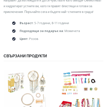
направят да изглеждате и да се чувствате като звезди! Омекотяват
и хидратират устните ви, като ги правят блестящи и готови за
приключения. Поръчайте сега и бъдете най-стилните в града!
Възраст
: 5-7 години, 8-11 години
Подходящи за подарък на
: Момичета
Цвят
: Розов
СВЪРЗАНИ ПРОДУКТИ