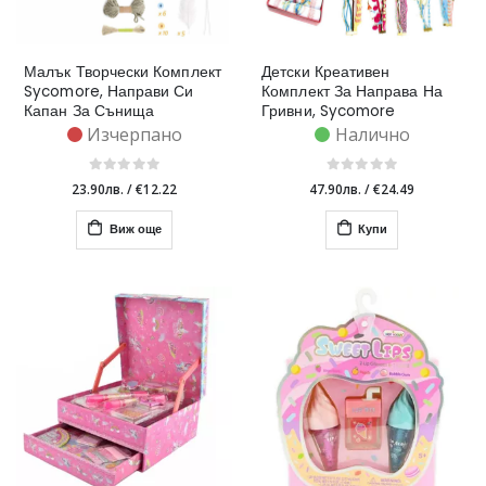
Малък Творчески Комплект
Детски Креативен
Sycomore, Направи Си
Комплект За Направа На
Капан За Сънища
Гривни, Sycomore
Изчерпано
Налично
23.90лв.
/
€12.22
47.90лв.
/
€24.49
Виж още
Купи