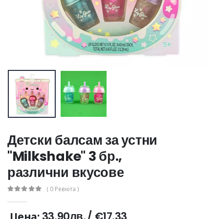
Детски балсам за устни
"Milkshake" 3 бр.,
различни вкусове
( 0 Ревюта )
33.90лв.
/
€17.33
Цена: