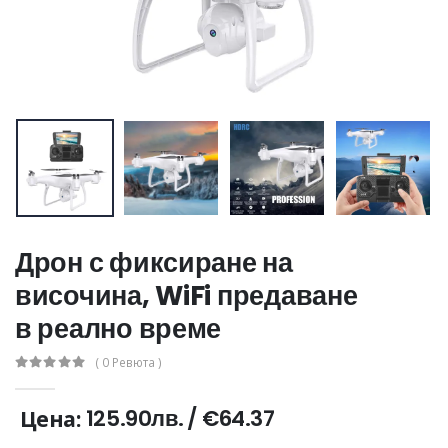
Дрон с фиксиране на
височина, WiFi предаване
в реално време
( 0 Ревюта )
125.90лв.
/
€64.37
Цена: