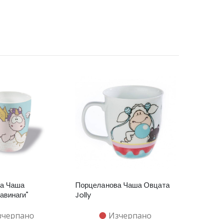
а Чаша
Порцеланова Чаша Овцата
авинаги"
Jolly
зчерпано
Изчерпано