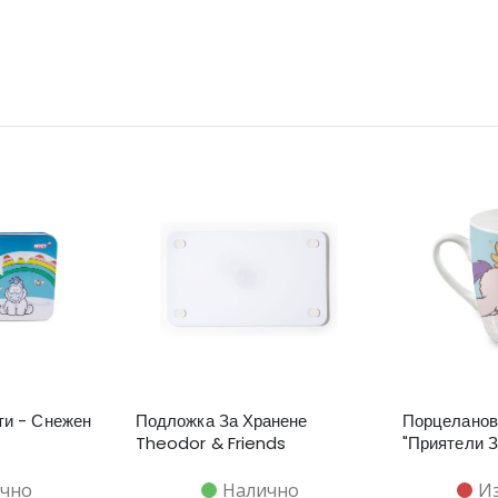
ти - Снежен
Подложка За Хранене
Порцеланов
Theodor & Friends
"Приятели З
чно
Налично
И