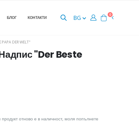
0
BG
БЛОГ
КОНТАКТИ
 PAPA DER WELT"
Надпис "Der Beste
 продукт отново е в наличност, моля попълнете