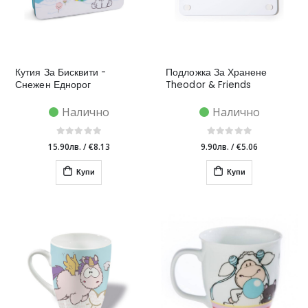
Кутия За Бисквити -
Подложка За Хранене
Снежен Еднорог
Theodor & Friends
Налично
Налично
15.90лв.
/
€8.13
9.90лв.
/
€5.06
Купи
Купи