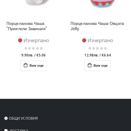
Порцеланова Чаша
Порцеланова Чаша Овцата
"Приятели Завинаги"
Jolly
Изчерпано
Изчерпано
9.90лв.
/
€5.06
12.98лв.
/
€6.64
Виж още
Виж още
ОБЩИ УСЛОВИЯ
ДОСТАВКА