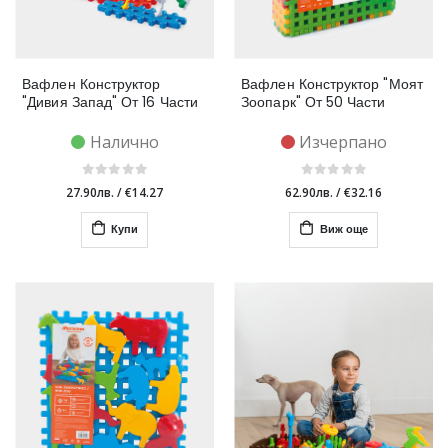
Вафлен Конструктор
Вафлен Конструктор "Моят
"Дивия Запад" От 16 Части
Зоопарк" От 50 Части
Налично
Изчерпано
27.90лв.
/
€14.27
62.90лв.
/
€32.16
Купи
Виж още