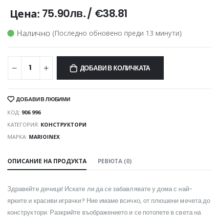
75.90лв.
/
€38.81
Цена:
Налично
(Последно обновено преди 13 минути)
ДОБАВИ В КОЛИЧКАТА
ДОБАВИ В ЛЮБИМИ
КОД:
906 996
КАТЕГОРИЯ:
КОНСТРУКТОРИ
МАРКА:
MARIOINEX
ОПИСАНИЕ НА ПРОДУКТА
РЕВЮТА (0)
Здравейте дечица! Искате ли да се забавлявате у дома с най-
ярките и красиви играчки? Ние имаме всичко, от плюшени мечета до
конструктори. Разкрийте въображението и се потопете в света на