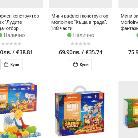
флен конструктор
Мини вафлен конструктор
Мини ва
ex "Лудите
Marioinex "Къща в града",
Marioin
ща-отбор
148 части
фантази
ти", 148 части
Налично
Налично
90лв.
/
€38.81
69.90лв.
/
€35.74
75.
Купи
Купи