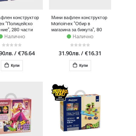
флен конструктор
Мини вафлен конструктор
ex "Полицейско
Marioinex "Обир в
ние", 280 части
магазина за бижута", 80
части
Налично
Налично
90лв.
/
€76.64
31.90лв.
/
€16.31
Купи
Купи