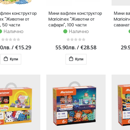
флен конструктор
Мини вафлен конструктор
Мини ва
ex "Животни от
Marioinex "Животни от
Marioin
, 50 части
сафари", 100 части
саванат
Налично
Налично
90лв.
/
€15.29
55.90лв.
/
€28.58
29.
Купи
Купи