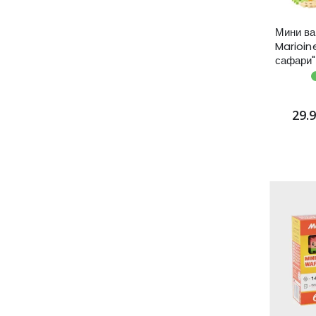
Мини ва
Marioin
сафари"
29.