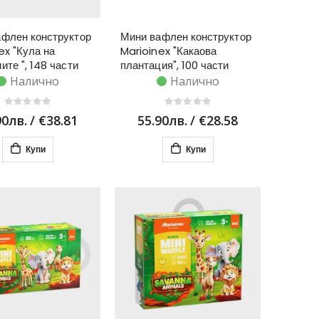
флен конструктор
Мини вафлен конструктор
ex "Кула на
Marioinex "Какаова
ите ", 148 части
плантация", 100 части
Налично
Налично
90лв.
/
€38.81
55.90лв.
/
€28.58
Купи
Купи