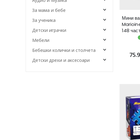
Аудио и Музика
За мама и бебе
Мини ва
За ученика
Marioin
148 час
Детски играчки
Мебели
Бебешки колички и столчета
75.
Детски дрехи и аксесоари