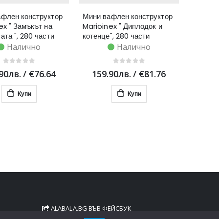
флен конструктор
Мини вафлен конструктор
ex " Замъкът на
Marioinex " Диплодок и
ата ", 280 части
котенце", 280 части
Налично
Налично
90лв.
/
€76.64
159.90лв.
/
€81.76
Купи
Купи
ALABALA.BG ВЪВ ФЕЙСБУК