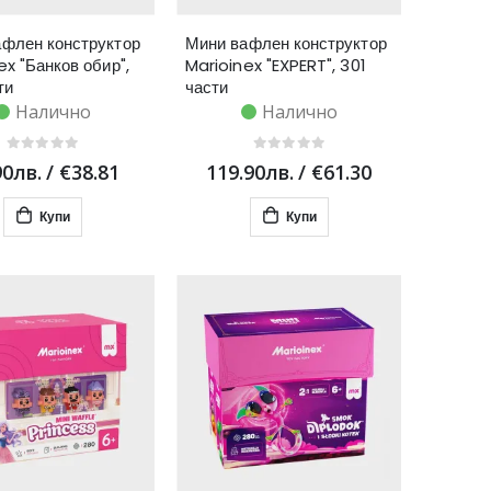
флен конструктор
Мини вафлен конструктор
ex "Банков обир",
Marioinex "EXPERT", 301
ти
части
Налично
Налично
90лв.
/
€38.81
119.90лв.
/
€61.30
Купи
Купи