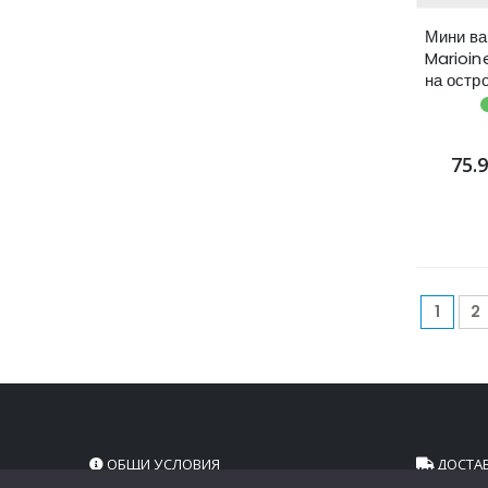
Мини ва
Marioin
на остр
съкрови
75.
1
2
ОБЩИ УСЛОВИЯ
ДОСТА