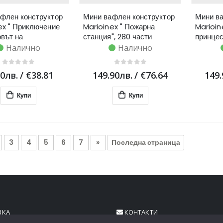
флен конструктор
Мини вафлен конструктор
Мини ва
ex " Приключение
Marioinex " Пожарна
Marioin
овът на
станция", 280 части
принцес
щата", 148 части
Налично
Налично
90лв.
/
€38.81
149.90лв.
/
€76.64
149.
Купи
Купи
3
4
5
6
7
»
Последна страница
ВКА
КОНТАКТИ