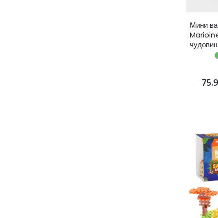
Мини ва
Marioin
чудови
астронав
75.