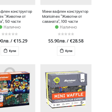
флен конструктор
Мини вафлен конструктор
ex "Животни от
Marioinex "Животни от
а", 50 части
саваната", 100 части
Налично
Налично
90лв.
/
€15.29
55.90лв.
/
€28.58
Купи
Купи