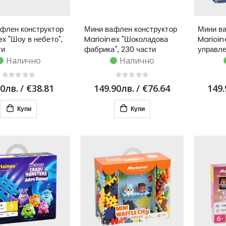
флен конструктор
Мини вафлен конструктор
Мини ва
ex "Шоу в небето",
Marioinex "Шоколадова
Marioin
ти
фабрика", 230 части
управле
Налично
Налично
90лв.
/
€38.81
149.90лв.
/
€76.64
149.
Купи
Купи