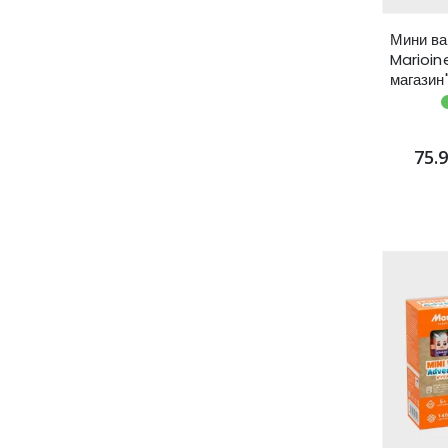
Мини ва
Marioin
магазин"
75.