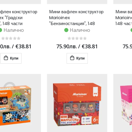
флен конструктор
Мини вафлен конструктор
Мини ва
ex "Градски
Marioinex
Marioin
, 148 части
"Бензиностанция", 148
148 час
части
Налично
Налично
90лв.
/
€38.81
75.90лв.
/
€38.81
75.
Купи
Купи