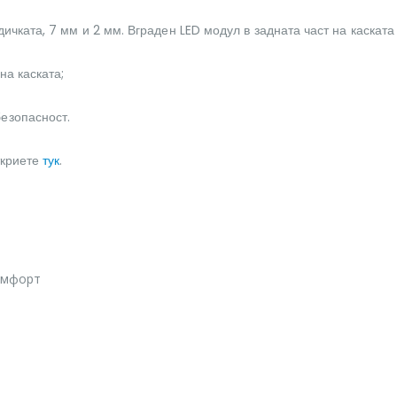
ичката, 7 мм и 2 мм. Вграден LED модул в задната част на каската
на каската;
езопасност.
ткриете
тук
.
омфорт