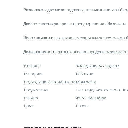
Разполага с две меки подложки, включително и за брад
Двойно инжектиран ринг за регулиране на обиколката 
Черни каишки и заключващ механизъм за по-голяма б
Декларацията за съответствие на продукта може да о
Възраст
3-4 години, 5-7 години
Материал
EPS пяна
Подходящи за подарък на
Момичета
Предимства
Светеща, Безопасност, К
Размер
45-51 см, XXS/XS
Цвят
Розов