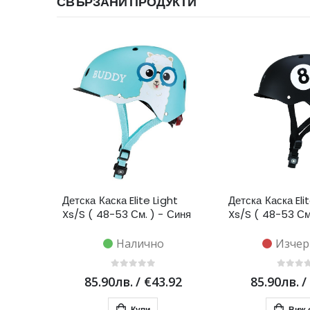
СВЪРЗАНИ ПРОДУКТИ
Детска Каска Elite Light
Детска Каска Eli
Xs/S ( 48-53 См. ) - Синя
Xs/S ( 48-53 См
Налично
Изчер
85.90лв.
/
€43.92
85.90лв.
/
Купи
Виж 