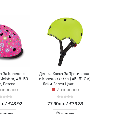
а За Колело и
Детска Каска За Тротинетка
 Globber, 48-53
и Колело Xxs/Xs (45-51 См)
, Розова
– Лайм Зелен Цвят
зчерпано
Изчерпано
в.
/
€43.92
77.90лв.
/
€39.83
Виж още
Виж още