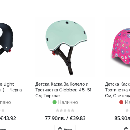
te Light
Детска Каска За Колело и
Детска Каск
. ) - Черна
Тротинетка Globber, 45-51
Тротинетка
См, Тюркоаз
См, Светеща
пано
Налично
И
€43.92
77.90лв.
/
€39.83
85.90л
още
Купи