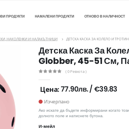
ВИ ПРОДУКТИ
НАМАЛЕНИ ПРОДУКТИ
ОТНОВО В НАЛИЧНОСТ
СКИ, НАКОЛЕНКИ И НАЛАКЪТНИЦИ
ДЕТСКА КАСКА ЗА КОЛЕЛО И ТРОТИН
Детска Каска За Коле
Globber, 45-51 См, 
( 0 Ревюта )
Цена:
77.90лв.
/
€39.83
Изчерпано
Ако искате да бъдете информирани когато този
долното поле и натиснете бутона.
И-мейл