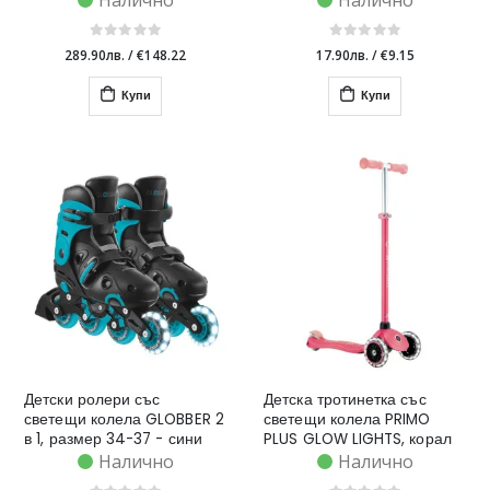
Налично
Налично
289.90лв.
/
€148.22
17.90лв.
/
€9.15
Купи
Купи
Детски ролери със
Детска тротинетка със
светещи колела GLOBBER 2
светещи колела PRIMO
в 1, размер 34-37 - сини
PLUS GLOW LIGHTS, корал
Налично
Налично