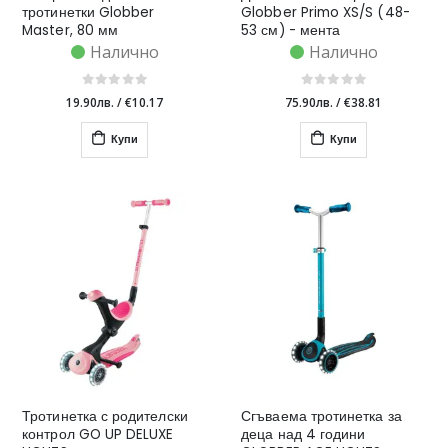
тротинетки Globber
Globber Primo XS/S (48-
Master, 80 мм
53 см) - мента
Налично
Налично
19.90лв.
/
€10.17
75.90лв.
/
€38.81
Купи
Купи
Тротинетка с родителски
Сгъваема тротинетка за
контрол GO UP DELUXE
деца над 4 години