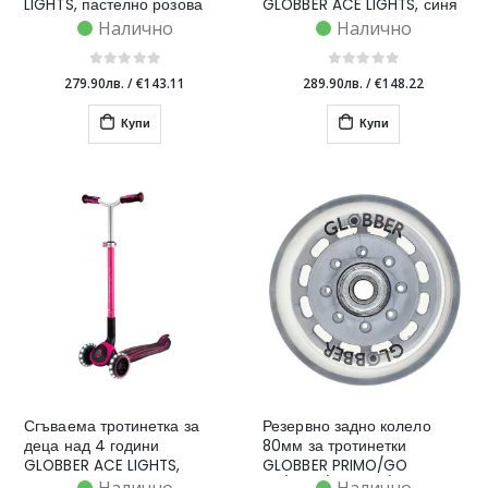
LIGHTS, пастелно розова
GLOBBER ACE LIGHTS, синя
Налично
Налично
279.90лв.
/
€143.11
289.90лв.
/
€148.22
Купи
Купи
Сгъваема тротинетка за
Резервно задно колело
деца над 4 години
80мм за тротинетки
GLOBBER ACE LIGHTS,
GLOBBER PRIMO/GO
розова
UP/ELITE/MASTER/FLOW