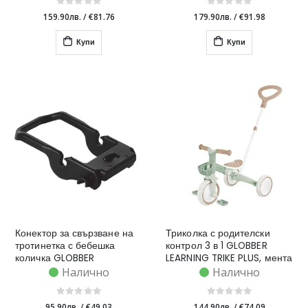
159.90лв.
/
€81.76
179.90лв.
/
€91.98
Купи
Купи
Конектор за свързване на
Триколка с родителски
тротинетка с бебешка
контрол 3 в 1 GLOBBER
количка GLOBBER
LEARNING TRIKE PLUS, мента
Налично
Налично
95.90лв.
/
€49.03
144.90лв.
/
€74.09