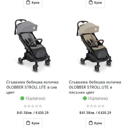
Купи
Купи
Сгъваема бебешка количка
Сгъваема бебешка количка
GLOBBER STROLL LITE в сив
GLOBBER STROLL LITE в
цвят
пясъчен цвят
Налично
Налично
841.58лв.
/
€430.29
841.58лв.
/
€430.29
Купи
Купи