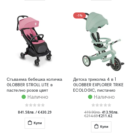
-1%
Сгъваема бебешка количка
Детска триколка 4 в 1
GLOBBER STROLL LITE в
GLOBBER EXPLORER TRIKE
пастелно розов цвят
ECOLOGIC, пистачио
Налично
Налично
841.58лв.
/
€430.29
419.90лв.
413.90лв.
€214.69
€211.62
Купи
Купи