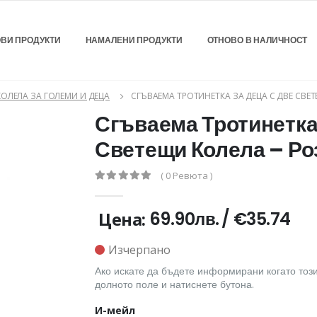
ВИ ПРОДУКТИ
НАМАЛЕНИ ПРОДУКТИ
ОТНОВО В НАЛИЧНОСТ
КОЛЕЛА ЗА ГОЛЕМИ И ДЕЦА
СГЪВАЕМА ТРОТИНЕТКА ЗА ДЕЦА С ДВЕ СВЕ
Сгъваема Тротинетка 
Светещи Колела – Ро
( 0 Ревюта )
Цена:
69.90лв.
/
€35.74
Изчерпано
Ако искате да бъдете информирани когато този
долното поле и натиснете бутона.
И-мейл