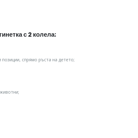
инетка с 2 колела:
 позиции, спрямо ръста на детето;
 животни;