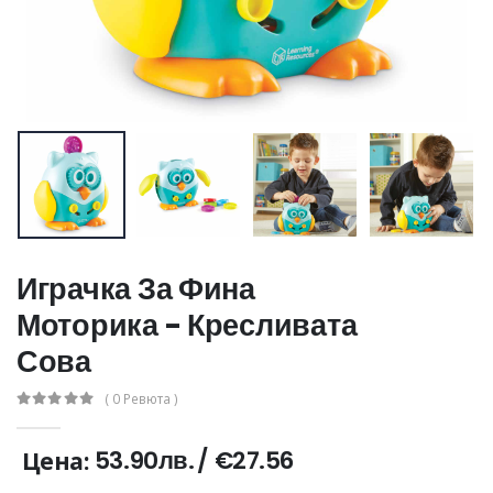
Играчка За Фина
Моторика - Кресливата
Сова
( 0 Ревюта )
53.90лв.
/
€27.56
Цена: