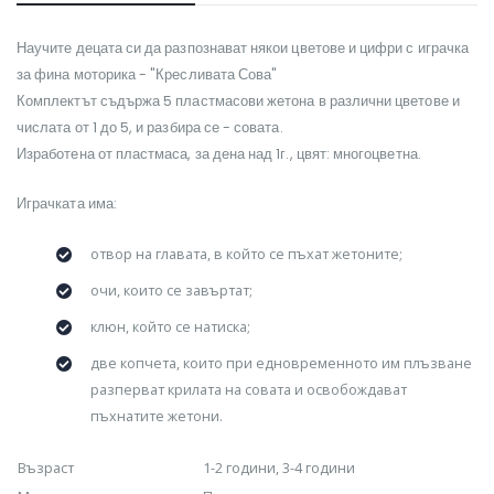
Научите децата си да разпознават някои цветове и цифри с играчка
за фина моторика - "Кресливата Сова"
Комплектът съдържа 5 пластмасови жетона в различни цветове и
числата от 1 до 5, и разбира се - совата.
Изработена от пластмаса, за дена над 1г., цвят: многоцветна.
Играчката има:
отвор на главата, в който се пъхат жетоните;
очи, които се завъртат;
клюн, който се натиска;
две копчета, които при едновременното им плъзване
разперват крилата на совата и освобождават
пъхнатите жетони.
Възраст
1-2 години, 3-4 години