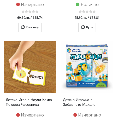
Изчерпано
Налично
69.90лв.
/
€35.74
75.90лв.
/
€38.81
Виж още
Купи
Детска Игра - Научи Какво
Детска Играчка -
Показва Часовника
Забавното Махало
Изчерпано
Изчерпано