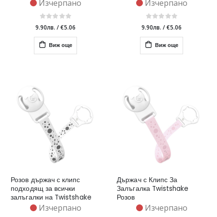
Изчерпано
Изчерпано
9.90лв.
/
€5.06
9.90лв.
/
€5.06
Виж още
Виж още
Розов държач с клипс
Държач с Клипс За
подходящ за всички
Залъгалка Twistshake
залъгалки на Twistshake
Розов
Изчерпано
Изчерпано