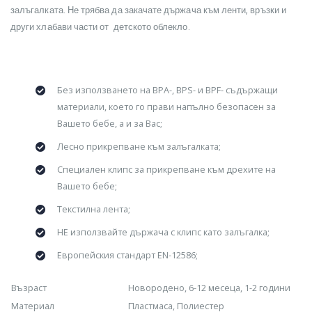
залъгалката. Не трябва да закачате държача към ленти, връзки и
други хлабави части от детското облекло.
Без използването на BPA-, BPS- и BPF- съдържащи
материали, което го прави напълно безопасен за
Вашето бебе, а и за Вас;
Лесно прикрепване към залъгалката;
Специален клипс за прикрепване към дрехите на
Вашето бебе;
Текстилна лента;
НЕ използвайте държача с клипс като залъгалка;
Европейския стандарт EN-12586;
Възраст
Новородено, 6-12 месеца, 1-2 години
Материал
Пластмаса, Полиестер