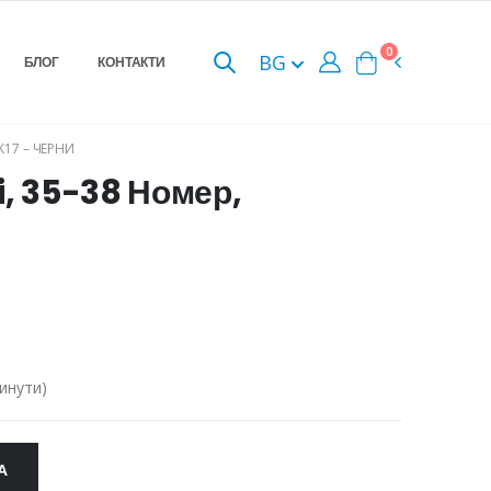
0
BG
БЛОГ
КОНТАКТИ
K17 – ЧЕРНИ
i, 35-38 Номер,
инути)
А