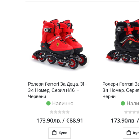
Ролери Ferrari За Деца, 31-
Ролери Ferrari З
34 Номер, Серия Fk16 –
34 Номер, Серия
Червени
Черни
Налично
Нали
173.90лв.
/
€88.91
173.90лв.
Купи
Ку