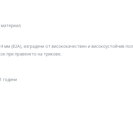
 материал;
 24 мм (82А), изградени от висококачествен и високоустойчив по
кок при правенето на трикове;
11 години