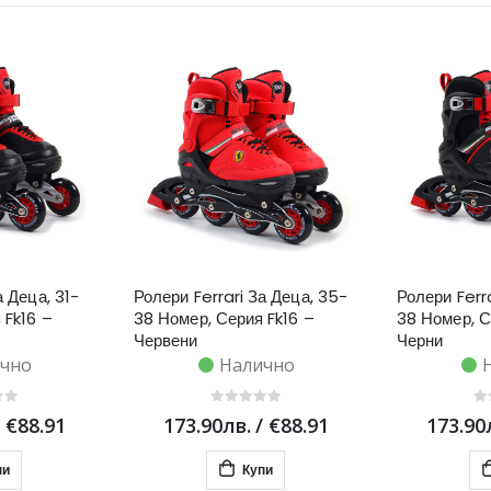
а Деца, 31-
Ролери Ferrari За Деца, 35-
Ролери Ferr
 Fk16 –
38 Номер, Серия Fk16 –
38 Номер, С
Червени
Черни
чно
Налично
/
€88.91
173.90лв.
/
€88.91
173.90
пи
Купи