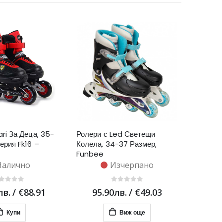
ari За Деца, 35-
Ролери с Led Светещи
ерия Fk16 –
Колела, 34-37 Размер,
Funbee
Налично
Изчерпано
лв.
/
€88.91
95.90лв.
/
€49.03
Купи
Виж още