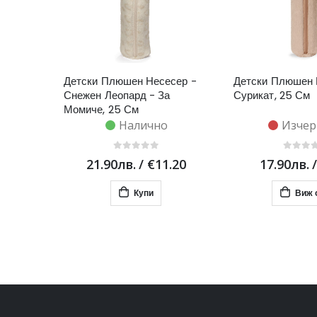
Детски Плюшен Несесер -
Детски Плюшен 
Снежен Леопард - За
Сурикат, 25 См
Момиче, 25 См
Налично
Изчер
21.90лв.
/
€11.20
17.90лв.
Купи
Виж 