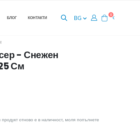
0
BG
БЛОГ
КОНТАКТИ
М
сер - Снежен
25 См
 продукт отново е в наличност, моля попълнете