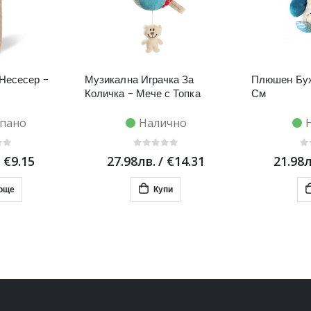
Несесер -
Музикална Играчка За
Плюшен Бух
Количка - Мече с Топка
См
пано
Налично
/
€9.15
27.98лв.
/
€14.31
21.98л
още
Купи