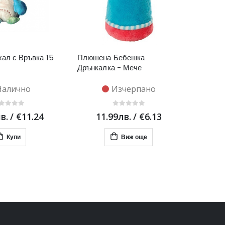
ал с Връвка 15
Плюшена Бебешка
Дрънкалка - Мече
Налично
Изчерпано
в.
/
€11.24
11.99лв.
/
€6.13
Купи
Виж още