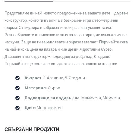
Представяме ви най-новото предложение за вашето дете - дървен
конструктор, който ги въвлича в безкрайни игри с геометрични
форми. Стимулира въображението и развива уменията им.
Разнообразните възможности за игра гарантират, че няма да им се
наскучи. Защо не ги забавлявате и образователно? Поръчайте сега
на най-ниска цена на пазара и ние ще ви я доставим бързо.
Дървеният конструктор - подходящ за деца над 3 години.
Поръчайте още сега и се свържете с нас за всякакви въпроси.
Възраст
: 3-4 години, 5-7 години
Материал
: Дърво
Подходящи за подарък на
: Момичета, Момчета
Цвят
: Многоцветен
СВЪРЗАНИ ПРОДУКТИ