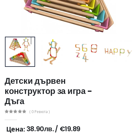
Детски дървен
конструктор за игра -
Дъга
( 0 Ревюта )
38.90лв.
/
€19.89
Цена: