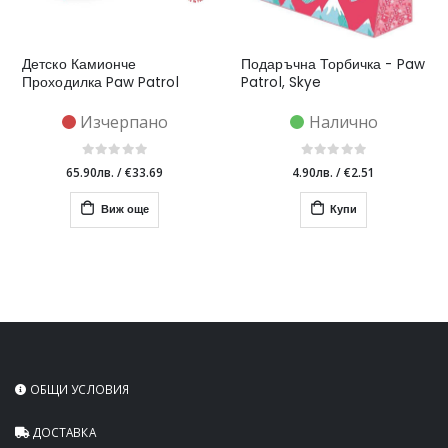
Детско Камионче
Подаръчна Торбичка - Paw
Проходилка Paw Patrol
Patrol, Skye
Изчерпано
Налично
65.90лв.
/
€33.69
4.90лв.
/
€2.51
Виж още
Купи
ОБЩИ УСЛОВИЯ
ДОСТАВКА