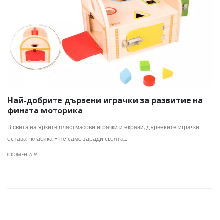
Най-добрите дървени играчки за развитие на
фината моторика
В света на ярките пластмасови играчки и екрани, дървените играчки
остават класика – не само заради своята...
0 КОМЕНТАРА