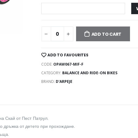
ADD TO CART
ADD TO FAVOURITES
CODE:
OPAW067-MIF-F
CATEGORY:
BALANCE AND RIDE-ON BIKES
BRAND:
D'ARPEJE
а Скай от Пест Патрул.
о дръжка от детето при прохождане.
ръща.