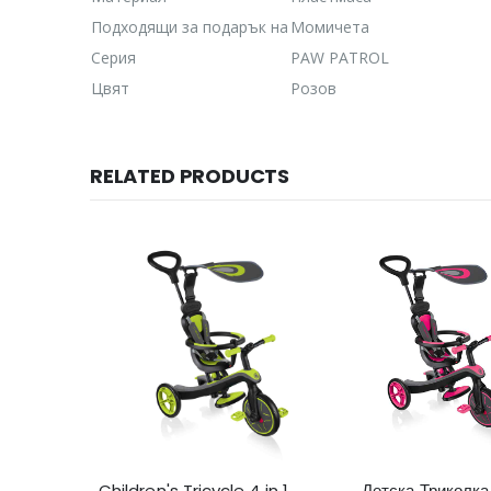
Подходящи за подарък на
Момичета
Серия
PAW PATROL
Цвят
Розов
RELATED PRODUCTS
Children's Tricycle 4 in 1
Детска Триколка 