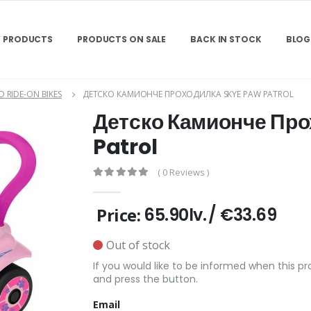
 PRODUCTS
PRODUCTS ON SALE
BACK IN STOCK
BLOG
 RIDE-ON BIKES
ДЕТСКО КАМИОНЧЕ ПРОХОДИЛКА SKYE PAW PATROL
Детско Камионче Пр
Patrol
( 0 Reviews )
Price:
65.90lv.
/
€33.69
Out of stock
If you would like to be informed when this prod
and press the button.
Email