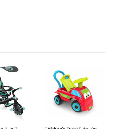
le 4-in-1
Children's Truck Ride-On