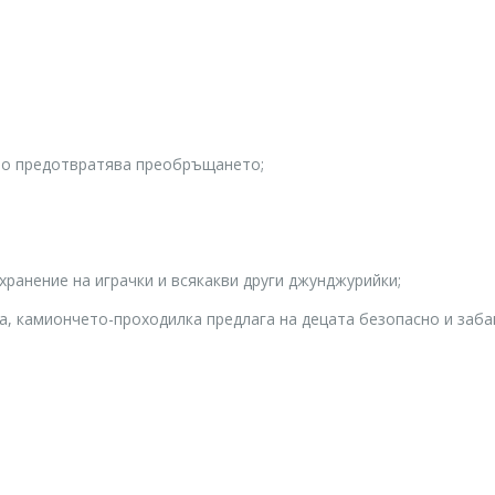
ято предотвратява преобръщането;
хранение на играчки и всякакви други джунджурийки;
а, камиончето-проходилка предлага на децата безопасно и заба