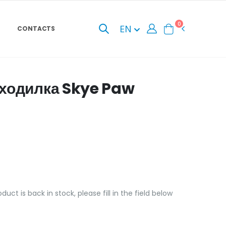
0
EN
CONTACTS
оходилка Skye Paw
uct is back in stock, please fill in the field below