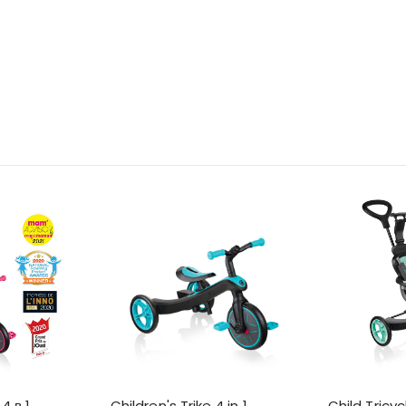
4 в 1
Children's Trike 4 in 1,
Child Tricyc